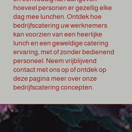
hoeveel personen er gezellig elke
dag mee lunchen. Ontdek hoe
bedrijfscatering uw werknemers
kan voorzien van een heerlijke
lunch en een geweldige catering
ervaring, met of zonder bedienend
personeel. Neem vrijblijvend
contact met ons op of ontdek op
deze pagina meer over onze
bedrijfscatering concepten.