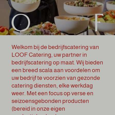
Welkom bij de bedrijfscatering van
LOOF Catering, uw partner in
bedrijfscatering op maat. Wij bieden
een breed scala aan voordelen om
uw bedrijf te voorzien van gezonde
catering diensten, elke werkdag
weer. Met een focus op verse en
seizoensgebonden producten
(bereid in onze eigen