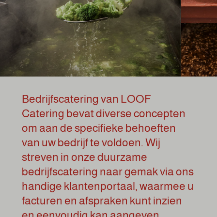
Bedrijfscatering van LOOF
Catering bevat diverse concepten
om aan de specifieke behoeften
van uw bedrijf te voldoen. Wij
streven in onze duurzame
bedrijfscatering naar gemak via ons
handige klantenportaal, waarmee u
facturen en afspraken kunt inzien
en eenvoudig kan aangeven