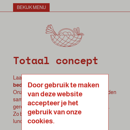
BEKIJK MENU
Totaal concept
Laat je collega’s genieten van een all-in
Door gebruik te maken
bedrijfscatering
van LOOF!
Onze basislunch kan naar eigen wens worden
van deze website
samengesteld en uitgebreid met warme
accepteer je het
gerechten, verse soepen en nog veel meer.
gebruik van onze
Zo bepaal je zelf de hoogte van het
cookies.
lunchbedrag per persoon.