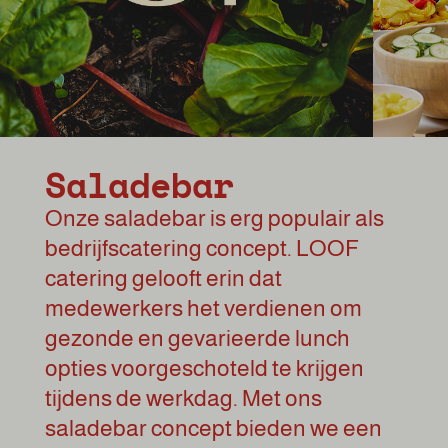
Saladebar
Onze saladebar is erg populair als
bedrijfscatering concept. LOOF
catering gelooft erin dat
medewerkers het verdienen om
gezonde en gevarieerde lunch
opties voorgeschoteld te krijgen
tijdens de werkdag. Met ons
saladebar concept
bieden we een