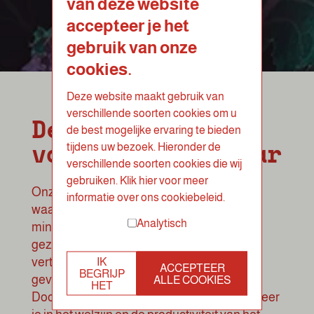
van deze website
accepteer je het
gebruik van onze
cookies.
Deze website maakt gebruik van
verschillende soorten cookies om u
De voordelen
de best mogelijke ervaring te bieden
van een saladebar
tijdens uw bezoek. Hieronder de
verschillende soorten cookies die wij
gebruiken. Klik hier voor meer
Onze salade bar biedt talloze voordelen,
informatie over ons cookiebeleid.
waaronder een overvloed aan vitaminen,
Analytisch
mineralen en vezels die bijdragen aan een
gezonde levensstijl. Bovendien zijn ze licht
verteerbaar, wat zorgt voor een verzadigd
IK
ACCEPTEER
BEGRIJP
gevoel zonder een zwaar gevoel achteraf.
ALLE COOKIES
HET
Door te kiezen voor onze saladebar, investeer