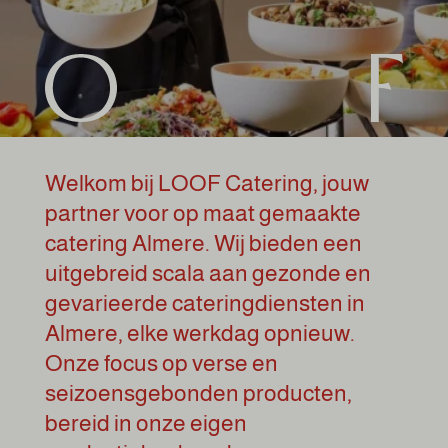
Welkom bij LOOF Catering, jouw
partner voor op maat gemaakte
catering Almere. Wij bieden een
uitgebreid scala aan gezonde en
gevarieerde cateringdiensten in
Almere, elke werkdag opnieuw.
Onze focus op verse en
seizoensgebonden producten,
bereid in onze eigen