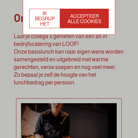
Onze concepten
IK
ACCEPTEER
BEGRIJP
ALLE COOKIES
HET
Laat je collega’s genieten van een all-in
bedrijfscatering van LOOF!
Onze basislunch kan naar eigen wens worden
samengesteld en uitgebreid met warme
gerechten, verse soepen en nog veel meer.
Zo bepaal je zelf de hoogte van het
lunchbedrag per persoon.