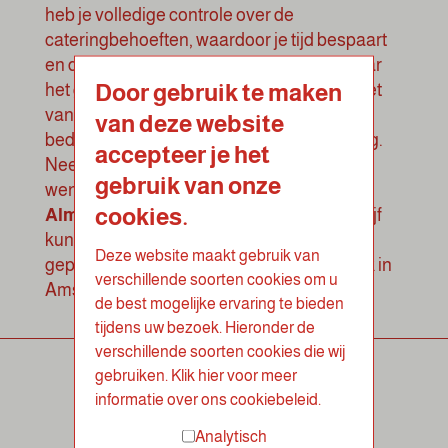
heb je volledige controle over de
cateringbehoeften, waardoor je tijd bespaart
en de lunchervaring soepel verloopt. Ervaar
Door gebruik te maken
het gemak van ons klantenportaal en geniet
van een stressvrije en efficiënte
van deze website
bedrijfscatering Almere met LOOF catering
.
accepteer je het
Neem vrijblijvend contact met ons op om je
gebruik van onze
wensen te bespreken voor jouw
catering
cookies.
Almere
en te ontdekken hoe wij jouw bedrijf
kunnen voorzien van een heerlijke en
Deze website maakt gebruik van
gepersonaliseerde gezonde lunch op werk in
verschillende soorten cookies om u
Amsterdam.
de best mogelijke ervaring te bieden
tijdens uw bezoek. Hieronder de
verschillende soorten cookies die wij
gebruiken. Klik hier voor meer
informatie over ons cookiebeleid.
Analytisch