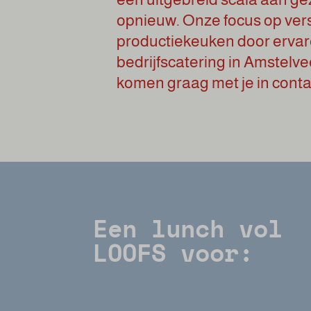
opnieuw. Onze focus op ver
productiekeuken door ervar
bedrijfscatering in Amstelv
komen graag met je in conta
Een lunch vol
LOOFS voor: