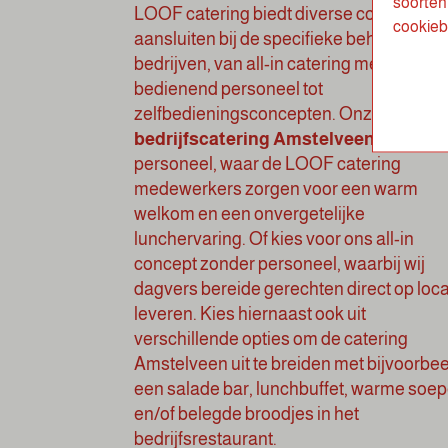
soorten 
LOOF catering biedt diverse concepten 
cookieb
aansluiten bij de specifieke behoeften v
bedrijven, van all-in catering met
bedienend personeel tot
zelfbedieningsconcepten. Onze gastvrij
bedrijfscatering Amstelveen
met
personeel, waar de LOOF catering
medewerkers zorgen voor een warm
welkom en een onvergetelijke
lunchervaring. Of kies voor ons all-in
concept zonder personeel, waarbij wij
dagvers bereide gerechten direct op loca
leveren. Kies hiernaast ook uit
verschillende opties om de catering
Amstelveen uit te breiden met bijvoorbe
een
salade bar
,
lunchbuffet
, warme soe
en/of belegde broodjes in het
bedrijfsrestaurant
.