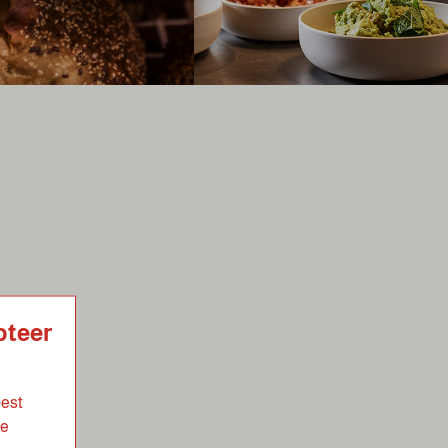
pteer
best
de