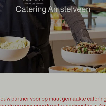
Catering Amstelveen
jouw partner voor op maat gemaakte catering
ezonde en gevarieerde cateringdiensten in A