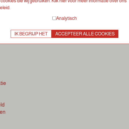
cookies die wij gebruiken. Klik hier voor meer informatie over ons
die
eleid.
an
Analytisch
e
IK BEGRIJP HET
ACCEPTEER ALLE COOKIES
tie
eld
pen