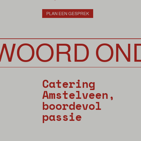
PLAN EEN GESPREK
RD ONDER
Catering
Amstelveen,
boordevol
passie