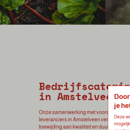
Bedrijfscateri
in Amstelveen
Door
je he
Onze samenwerking met vooraanstaan
Deze we
leveranciers in Amstelveen versterkt on
mogelij
toewijding aan kwaliteit en duurzaamhei