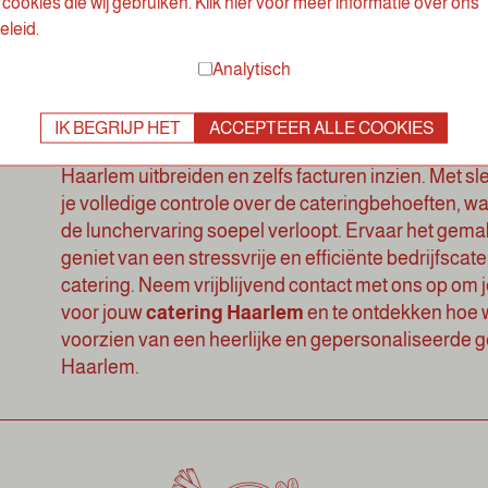
cookies die wij gebruiken. Klik hier voor meer informatie over ons
eleid.
Bij LOOF catering staat kwaliteit, duurzaamheid en fl
Analytisch
Ontdek ons handige klantenportaal, speciaal ontw
catering Haarlem eenvoudiger te maken. Hier kan 
IK BEGRIJP HET
ACCEPTEER ALLE COOKIES
bekijken, het aantal gasten opgeven voor de lunch, 
Haarlem uitbreiden en zelfs facturen inzien. Met sl
je volledige controle over de cateringbehoeften, wa
de lunchervaring soepel verloopt. Ervaar het gema
geniet van een stressvrije en efficiënte bedrijfsc
catering
.
Neem vrijblijvend contact met ons op om
voor jouw
catering Haarlem
en te ontdekken hoe w
voorzien van een heerlijke en gepersonaliseerde g
Haarlem.