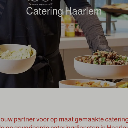
Catering Haarlem
jouw partner voor op maat gemaakte catering
de en gevarieerde cateringdiensten in Haarl