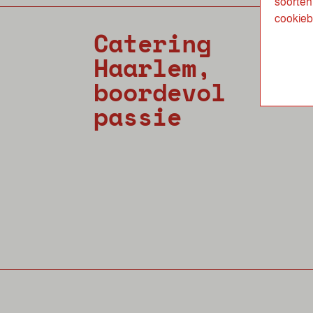
soorten 
cookieb
Catering
Haarlem,
boordevol
passie