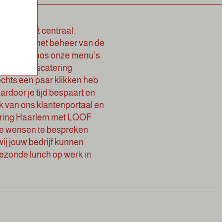
exibiliteit centraal.
orpen om het beheer van de
je moeiteloos onze menu’s
de bedrijfscatering
echts een paar klikken heb
ardoor je tijd bespaart en
k van ons klantenportaal en
atering Haarlem met LOOF
 je wensen te bespreken
ij jouw bedrijf kunnen
ezonde lunch op werk in