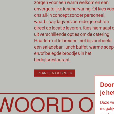
zorgen voor een warm welkom en een
onvergetelijke lunchervaring. Of kies voo
ons all-in concept zonder personeel,
waarbij wij dagvers bereide gerechten
direct op locatie leveren. Kies hiernaast 
uit verschillende opties om de catering
Haarlem uit te breiden met bijvoorbeeld
een
saladebar
,
lunch buffet
, warme soe
en/of belegde broodjes in het
bedrijfsrestaurant
.
PLAN EEN GESPREK
Door
je he
ORD ONDE
Deze we
mogelij