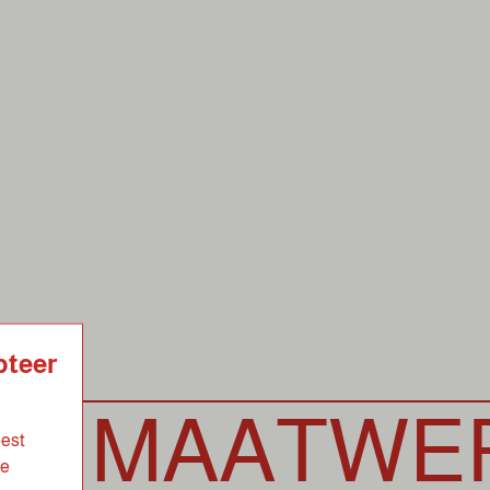
pteer
AATWERK
best
de