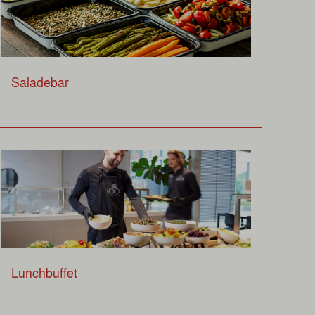
Saladebar
Lunchbuffet