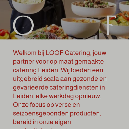
Welkom bij LOOF Catering, jouw
partner voor op maat gemaakte
catering Leiden. Wij bieden een
uitgebreid scala aan gezonde en
gevarieerde cateringdiensten in
Leiden, elke werkdag opnieuw.
Onze focus op verse en
seizoensgebonden producten,
bereid in onze eigen