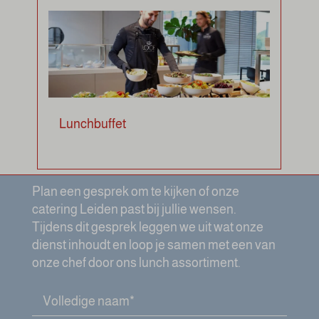
Lunchbuffet
Plan een gesprek om te kijken of onze
catering Leiden past bij jullie wensen.
Tijdens dit gesprek leggen we uit wat onze
dienst inhoudt en loop je samen met een van
onze chef door ons lunch assortiment.