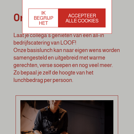
Onze concepten
IK
ACCEPTEER
BEGRIJP
ALLE COOKIES
HET
Laat je collega’s genieten van een all-in
bedrijfscatering van LOOF!
Onze basislunch kan naar eigen wens worden
samengesteld en uitgebreid met warme
gerechten, verse soepen en nog veel meer.
Zo bepaal je zelf de hoogte van het
lunchbedrag per persoon.