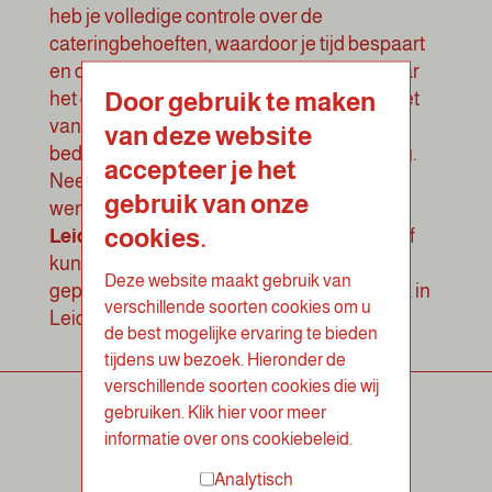
heb je volledige controle over de
cateringbehoeften, waardoor je tijd bespaart
en de lunchervaring soepel verloopt. Ervaar
Door gebruik te maken
het gemak van ons klantenportaal en geniet
van een stressvrije en efficiënte
van deze website
bedrijfscatering Leiden met LOOF catering
.
accepteer je het
Neem vrijblijvend contact met ons op om je
gebruik van onze
wensen te bespreken voor jouw
catering
cookies.
Leiden
en te ontdekken hoe wij jouw bedrijf
kunnen voorzien van een heerlijke en
Deze website maakt gebruik van
gepersonaliseerde gezonde lunch op werk in
verschillende soorten cookies om u
Leiden.
de best mogelijke ervaring te bieden
tijdens uw bezoek. Hieronder de
verschillende soorten cookies die wij
gebruiken. Klik hier voor meer
informatie over ons cookiebeleid.
Analytisch