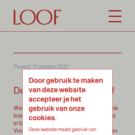
Posted: 17 oktober 2022
Door gebruik te maken
van deze website
De vijf seizoenen van Loof
accepteer je het
gebruik van onze
Wie dicht bij de natuur staat en uitgaat van de
kracht van elk seizoen, komt er niet onderuit;
cookies.
er bestaan vijf unieke seizoenen: Lente,
Deze website maakt gebruik van
Voorzomer, Zomer, Herfst en Winter. Elk van