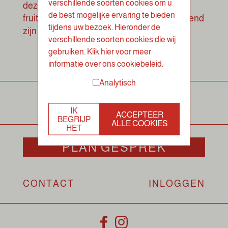
verschillende soorten cookies om u
deze jaargetijden kent wel een groente- en
de best mogelijke ervaring te bieden
fruitsoort of bepaalde kruiden die kenmerkend
tijdens uw bezoek. Hieronder de
zijn voor dat specifieke seizoen.
verschillende soorten cookies die wij
gebruiken. Klik hier voor meer
informatie over ons cookiebeleid.
Analytisch
IK
ACCEPTEER
BEGRIJP
ALLE COOKIES
HET
PLAN GESPREK
CONTACT
INLOGGEN