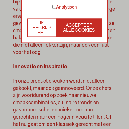
bijzonder? Dat is het ongeëvenaarde talent en
Analytisch
vakmanschap van onze chefs. Met jarenlange
ervaring en een passie voor voedsel diep
IK
geworteld in hun ziel! Ze weten precies hoe ze
ACCEPTEER
BEGRIJP
ALLE COOKIES
smaken kunnen combineren, texturen kunnen
HET
balanceren en gerechten kunnen presenteren
die niet alleen lekker zijn, maar ook een lust
voor het oog.
Innovatie en Inspiratie
In onze productiekeuken wordt niet alleen
gekookt, maar ook geïnnoveerd. Onze chefs
zijn voortdurend op zoek naar nieuwe
smaakcombinaties, culinaire trends en
gastronomische technieken om hun
gerechten naar een hoger niveau te tillen. Of
het nu gaat om een klassiek gerecht met een