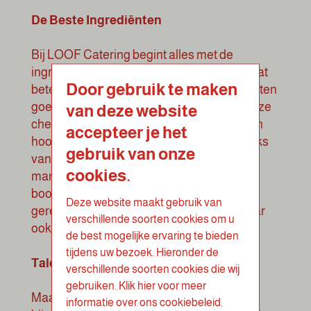
De Beste Ingrediënten
Bij LOOF Catering begint alles met de
ingrediënten. We streven naar perfectie, wat
Door gebruik te maken
betekent dat alleen de allerbeste ingrediënten
goed genoeg zijn voor onze gerechten. Onze
van deze website
chefs gaan op zoek naar de meest verse en
accepteer je het
hoogwaardige producten, vaak rechtstreeks
gebruik van onze
van lokale producenten en boeren. Op die
cookies.
manier zorgen we ervoor dat elke hap
boordevol vitamines zit, waardoor onze
Deze website maakt gebruik van
gerechten niet alleen heerlijk smaken, maar
verschillende soorten cookies om u
ook voedzaam zijn.
de best mogelijke ervaring te bieden
tijdens uw bezoek. Hieronder de
Talent en Vakmanschap
verschillende soorten cookies die wij
gebruiken. Klik hier voor meer
Maar wat maakt onze gerechten echt
informatie over ons cookiebeleid.