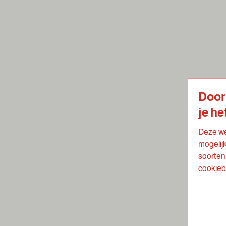
Door
je he
Deze we
mogelij
soorten 
cookieb