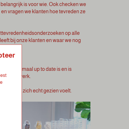
belangrijk is voor wie. Ook checken we
 en vragen we klanten hoe tevreden ze
anttevredenheidsonderzoeken op alle
 leeft bij onze klanten en waar we nog
pteer
 die helemaal up to date is en is
best
n in ons werk.
de
lke klant zich echt gezien voelt.