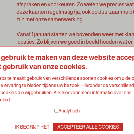
afspraken en voorkeuren. Zo weten we precies wat 
deze kaarten regelmatig (ja, ook op duurzaamheid)
zijn met onze samenwerking.
Vanaf 1 januari starten we bovendien weer met kl
locaties. Zo blijven we goed in beeld houden wat er
kunnen verbeteren.
 gebruik te maken van deze website acce
Ons doel?
t gebruik van onze cookies.
In 2025 heeft iedere LOOF klant een eigen klantkaart
bsite maakt gebruik van verschillende soorten cookies om u de 
klanttevredenheid iets wat we standaard meeneme
ke ervaring te bieden tijdens uw bezoek. Hieronder de verschillen
cookies die wij gebruiken. Klik hier voor meer informatie over ons
Zo blijven we groeien, verbeteren en zorgen we dat e
eleid.
Analytisch
IK BEGRIJP HET
ACCEPTEER ALLE COOKIES