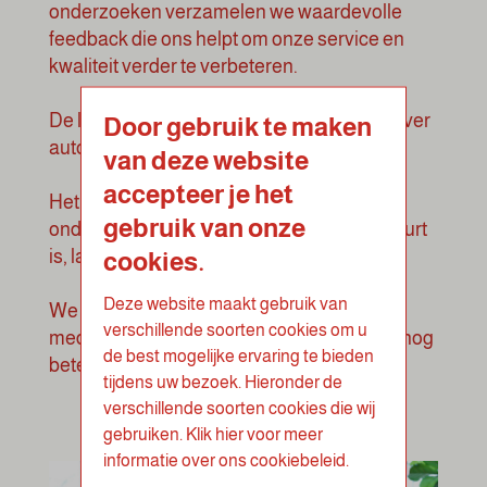
onderzoeken verzamelen we waardevolle
feedback die ons helpt om onze service en
kwaliteit verder te verbeteren.
De locaties die meedoen, ontvangen hierover
Door gebruik te maken
automatisch bericht.
van deze website
accepteer je het
Het is dus niet nodig om zelf actie te
gebruik van onze
ondernemen; zodra jouw locatie aan de beurt
is, laten we dit weten.
cookies.
Deze website maakt gebruik van
We bedanken iedereen alvast voor de
verschillende soorten cookies om u
medewerking en het meedenken aan een nog
de best mogelijke ervaring te bieden
betere dienstverlening van Loof.
tijdens uw bezoek. Hieronder de
verschillende soorten cookies die wij
gebruiken. Klik hier voor meer
informatie over ons cookiebeleid.