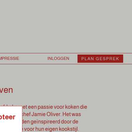
PLAN GESPREK
even
ef-koks met een passie voor koken die
inder dan chef Jamie Oliver. Het was
pteer
dat ze werden geïnspireerd door de
asis legde voor hun eigen kookstijl.