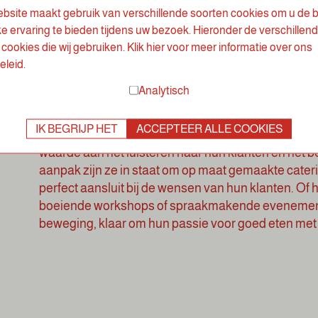
bsite maakt gebruik van verschillende soorten cookies om u de 
Na jarenlang op hoog niveau te hebben gekookt, be
ke ervaring te bieden tijdens uw bezoek. Hieronder de verschillen
eigen cateringbedrijf op te richten: LOOF-Catering.
cookies die wij gebruiken. Klik hier voor meer informatie over ons
altijd op de hoogte van de laatste trends en behoefte
eleid.
alleen volgers, maar ook trendsetters, altijd op zo
Analytisch
te verbeteren.
IK BEGRIJP HET
ACCEPTEER ALLE COOKIES
Wat LOOF-Catering onderscheidt, is hun klantgericht
waarde aan het luisteren naar hun klanten en het 
aanpak zijn ze in staat om op maat gemaakte caterin
perfect aansluit bij de wensen van hun klanten. Of
boeiende workshops of spraakmakende evenementen,
beweging, klaar om hun passie voor goed eten met 