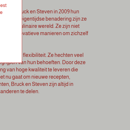
best
sloten Bruck en Steven in 2009 hun
de
 Met een eigentijdse benadering zijn ze
n in de culinaire wereld. Ze zijn niet
ek naar innovatieve manieren om zichzelf
heid en flexibiliteit. Ze hechten veel
begrijpen van hun behoeften. Door deze
g van hoge kwaliteit te leveren die
 het nu gaat om nieuwe recepten,
 Bruck en Steven zijn altijd in
anderen te delen.