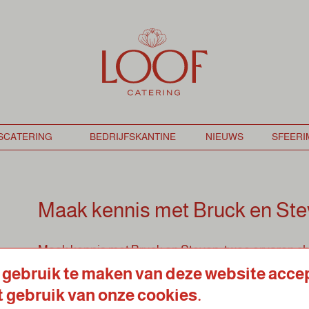
Maak kennis met Bruck en St
Maak kennis met Bruck en Steven, twee ervaren ch
teruggaat tot hun tijd als leerlingen van niemand m
 gebruik te maken van deze website acce
tijdens deze intensieve tweejarige samenwerking 
t gebruik van onze cookies.
waarden van biologisch en eerlijk voedsel, wat de b